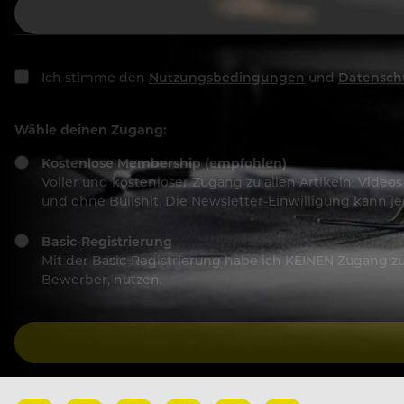
Ich stimme den
Nutzungsbedingungen
und
Datensch
Wähle deinen Zugang:
Kostenlose Membership (empfohlen)
Voller und kostenloser Zugang zu allen Artikeln, Vide
und ohne Bullshit. Die Newsletter-Einwilligung kann 
Basic-Registrierung
Mit der Basic-Registrierung habe ich KEINEN Zugang zu 
Bewerber, nutzen.