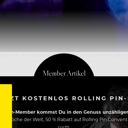
GENDLICHE IN ITALIEN KÖNNTEN SICH SO IN ZUKUNFT DEN BES
ETZT KOSTENLOS ROLLING PIN
ing Pin-Member kommst Du in den Genuss unzähliger 
esten Köche der Welt, 50 % Rabatt auf Rolling Pin.Conven
u.v.m.