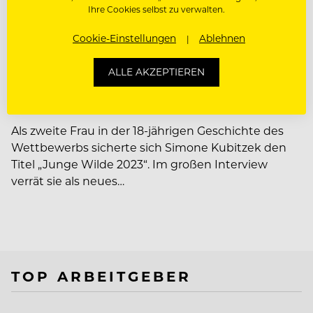
Ihre Cookies selbst zu verwalten.
PEOPLE
Cookie-Einstellungen
Ablehnen
Simone Kubitzek: Wie die
Junge Wilde 2023 die Next Gen
ALLE AKZEPTIEREN
inspiriert
Als zweite Frau in der 18-jährigen Geschichte des
Wettbewerbs sicherte sich Simone Kubitzek den
Titel „Junge Wilde 2023“. Im großen Interview
verrät sie als neues…
TOP ARBEITGEBER