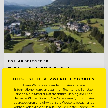
TOP ARBEITGEBER
Schlosshotel Kitzbühel
DIESE SEITE VERWENDET COOKIES
6370 Kitzbühel, Österreich
Diese Website verwendet Cookies - nähere
Informationen dazu und zu Ihren Rechten als Benutzer
finden Sie in unserer Datenschutzerklärung am Ende
der Seite. Klicken Sie auf „Alle Akzeptieren“, um Cookies
F&B CONTROLLER (M/W/D)
zu akzeptieren und direkt unsere Webseite besuchen zu
können, oder klicken Sie auf „Cookie-Einstellungen“, um