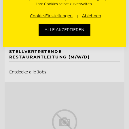
Ritter von Kempski Privathotels &
Ihre Cookies selbst zu verwalten.
Resorts
Cookie-Einstellungen
Ablehnen
06536 Südharz/ OT Stolberg, Deutschland
ALLE AKZEPTIEREN
SOUS CHEF GOURMET (M/W/D)
STELLVERTRETENDE
RESTAURANTLEITUNG (M/W/D)
Entdecke alle Jobs