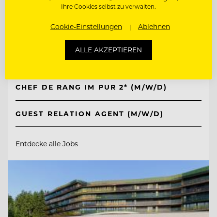
Ihre Cookies selbst zu verwalten.
TOP ARBEITGEBER
Kempinski Hotel Berchtesgaden
Cookie-Einstellungen
Ablehnen
ALLE AKZEPTIEREN
83471 Berchtesgaden, Deutschland
CHEF DE RANG IM PUR 2* (M/W/D)
GUEST RELATION AGENT (M/W/D)
Entdecke alle Jobs