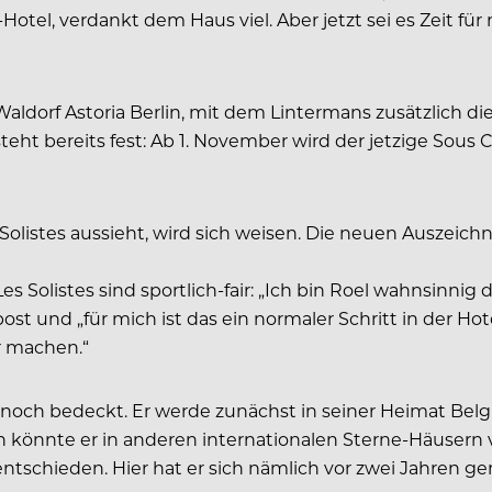
a-Hotel, verdankt dem Haus viel. Aber jetzt sei es Zeit 
s Waldorf Astoria Berlin, mit dem Lintermans zusätzlich
teht bereits fest: Ab 1. November wird der jetzige Sous 
 Solistes aussieht, wird sich weisen. Die neuen Auszei
s Solistes sind sportlich-fair: „Ich bin Roel wahnsinnig
t und „für mich ist das ein normaler Schritt in der Hot
r machen.“
st noch bedeckt. Er werde zunächst in seiner Heimat B
ch könnte er in anderen internationalen Sterne-Häusern 
entschieden. Hier hat er sich nämlich vor zwei Jahre