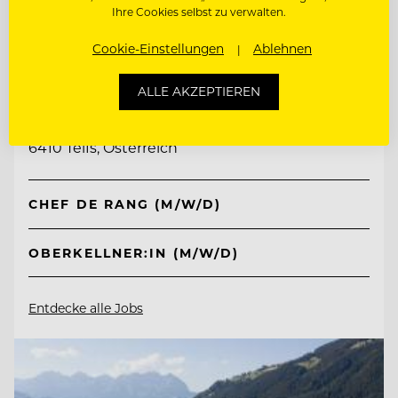
Ihre Cookies selbst zu verwalten.
Cookie-Einstellungen
Ablehnen
TOP ARBEITGEBER
Interalpen-Hotel Tyrol
ALLE AKZEPTIEREN
6410 Telfs, Österreich
CHEF DE RANG (M/W/D)
OBERKELLNER:IN (M/W/D)
Entdecke alle Jobs