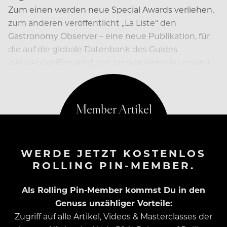
Zum einen werden neue Special Awards verliehen,
zum anderen veröffentlicht „La Liste“ den
Gastronomy Observer – eine neue Publikation, für
die auf die globale Datenbank des Guides
zurückgegriffen wird, um Innovationen in unserer
Esskultur zu entdecken.
WERDE JETZT KOSTENLOS
ROLLING PIN-MEMBER.
Als Rolling Pin-Member kommst Du in den
Genuss unzähliger Vorteile:
Zugriff auf alle Artikel, Videos & Masterclasses der