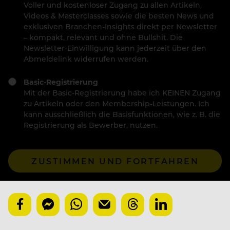
Voller und kostenloser Zugang zu allen Artikeln,
Videos & Masterclasses sowie die besten News und
exklusiven Branchen-Insights direkt per Newsletter
– kompakt, relevant und ohne Bullshit. Die
Newsletter-Einwilligung kann jederzeit über den
Abmeldelink widerrufen werden.
Basic-Registrierung
Mit der Basic-Registrierung habe ich KEINEN Zugang
zu Artikeln oder den Membership-Leistungen. Ich
kann ausschließlich die Basisfunktionen, wie z. B. die
Registrierung als Bewerber, nutzen.
ZUSTIMMEN UND FORTFAHREN