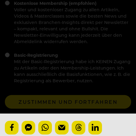
Kostenlose Membership (empfohlen)
Voller und kostenloser Zugang zu allen Artikeln,
Videos & Masterclasses sowie die besten News und
exklusiven Branchen-Insights direkt per Newsletter
– kompakt, relevant und ohne Bullshit. Die
Newsletter-Einwilligung kann jederzeit über den
Abmeldelink widerrufen werden.
Basic-Registrierung
Mit der Basic-Registrierung habe ich KEINEN Zugang
zu Artikeln oder den Membership-Leistungen. Ich
kann ausschließlich die Basisfunktionen, wie z. B. die
Registrierung als Bewerber, nutzen.
ZUSTIMMEN UND FORTFAHREN