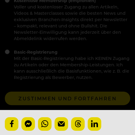
Kostenlose Membership (empfohlen)
Voller und kostenloser Zugang zu allen Artikeln,
Videos & Masterclasses sowie die besten News und
exklusiven Branchen-Insights direkt per Newsletter
– kompakt, relevant und ohne Bullshit. Die
Newsletter-Einwilligung kann jederzeit über den
Abmeldelink widerrufen werden.
Basic-Registrierung
Mit der Basic-Registrierung habe ich KEINEN Zugang
zu Artikeln oder den Membership-Leistungen. Ich
kann ausschließlich die Basisfunktionen, wie z. B. die
Registrierung als Bewerber, nutzen.
ZUSTIMMEN UND FORTFAHREN