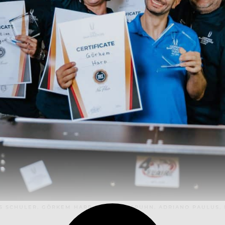
S SCHULER, GÖRKEM HARP, TORSTEN SPUHN, ADRIANO PAULUS, 