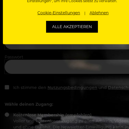
Einstellungen“, um Ihre Cookies selbst zu verwalten.
In welchem Bereich arbeitest du
Cookie-Einstellungen
Ablehnen
ALLE AKZEPTIEREN
Deine E-Mail Adresse
Passwort
Ich stimme den
Nutzungsbedingungen
und
Datensch
Wähle deinen Zugang:
Kostenlose Membership (empfohlen)
Voller und kostenloser Zugang zu allen Artikeln, Vide
und ohne Bullshit. Die Newsletter-Einwilligung kann 