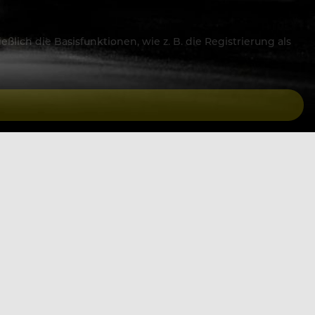
lich die Basisfunktionen, wie z. B. die Registrierung als