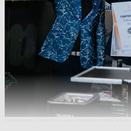
GREGOR KROLL, SEBASTIAN JÄGER, CHRISTIN WINTER, MARKU