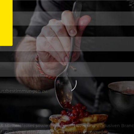
utzbestimmungen
zu.
os & Masterclasses sowie die besten News und exklusiven Branc
jederzeit über den Abmeldelink widerrufen werden.