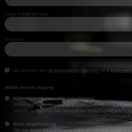
Deine E-Mail Adresse
Passwort
Ich stimme den
Nutzungsbedingungen
und
Datensch
Wähle deinen Zugang:
Kostenlose Membership (empfohlen)
Voller und kostenloser Zugang zu allen Artikeln, Vide
und ohne Bullshit. Die Newsletter-Einwilligung kann 
Basic-Registrierung
Mit der Basic-Registrierung habe ich KEINEN Zugang zu 