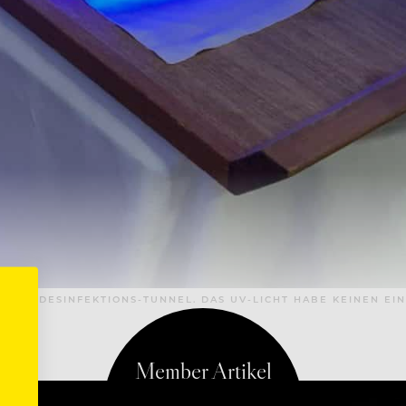
H DEN DESINFEKTIONS-TUNNEL. DAS UV-LICHT HABE KEINEN EI