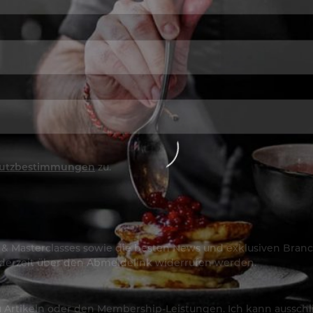
utzbestimmungen
zu.
os & Masterclasses sowie die besten News und exklusiven Branc
jederzeit über den Abmeldelink widerrufen werden.
Artikeln oder den Membership-Leistungen. Ich kann ausschließ