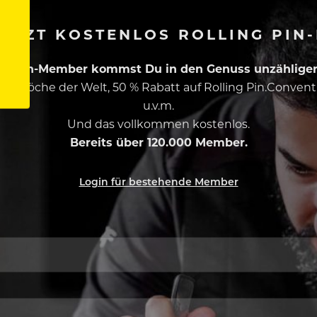
ETZT KOSTENLOS ROLLING PIN
ing Pin-Member kommst Du in den Genuss unzähliger 
esten Köche der Welt, 50 % Rabatt auf Rolling Pin.Conven
u.v.m.
Und das vollkommen kostenlos.
Bereits über 120.000 Member.
Login für bestehende Member