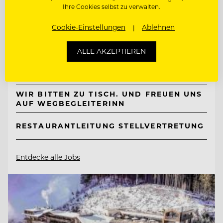
Ihre Cookies selbst zu verwalten.
TOP ARBEITGEBER
Cookie-Einstellungen
Ablehnen
Naturhotel Bauernhofer
ALLE AKZEPTIEREN
8172 Heilbrunn, Österreich
WIR BITTEN ZU TISCH. UND FREUEN UNS
AUF WEGBEGLEITERINN
RESTAURANTLEITUNG STELLVERTRETUNG
Entdecke alle Jobs