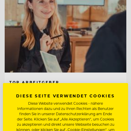
TOP ARBEITGEBER
Tirol Lodge Ellmau
DIESE SEITE VERWENDET COOKIES
Diese Website verwendet Cookies - nähere
Informationen dazu und zu Ihren Rechten als Benutzer
6352 Ellmau, Österreich
finden Sie in unserer Datenschutzerklärung am Ende
der Seite. Klicken Sie auf „Alle Akzeptieren“, um Cookies
zu akzeptieren und direkt unsere Webseite besuchen zu
können, oder klicken Sie auf „Cookie-Einstellungen“, um
CHEF DE RANG