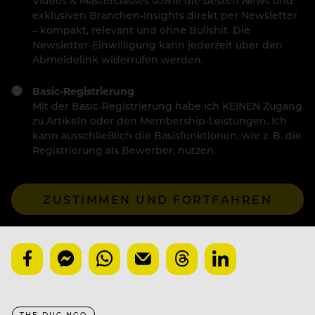
Videos & Masterclasses sowie die besten News und
exklusiven Branchen-Insights direkt per Newsletter
– kompakt, relevant und ohne Bullshit. Die
Newsletter-Einwilligung kann jederzeit über den
Abmeldelink widerrufen werden.
Basic-Registrierung
Mit der Basic-Registrierung habe ich KEINEN Zugang
zu Artikeln oder den Membership-Leistungen. Ich
kann ausschließlich die Basisfunktionen, wie z. B. die
Registrierung als Bewerber, nutzen.
ZUSTIMMEN UND FORTFAHREN
THE DUC NGO