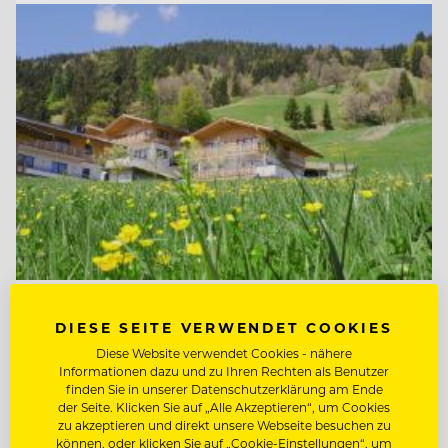
TOP ARBEITGEBER
DIESE SEITE VERWENDET COOKIES
Mount Med Resort
Diese Website verwendet Cookies - nähere
Informationen dazu und zu Ihren Rechten als Benutzer
finden Sie in unserer Datenschutzerklärung am Ende
der Seite. Klicken Sie auf „Alle Akzeptieren“, um Cookies
6311 Wildschönau-Oberau, Österreich
zu akzeptieren und direkt unsere Webseite besuchen zu
können, oder klicken Sie auf „Cookie-Einstellungen“, um