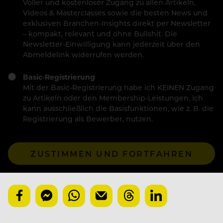
Voller und kostenloser Zugang zu allen Artikeln,
Videos & Masterclasses sowie die besten News und
exklusiven Branchen-Insights direkt per Newsletter
– kompakt, relevant und ohne Bullshit. Die
Newsletter-Einwilligung kann jederzeit über den
Abmeldelink widerrufen werden.
Basic-Registrierung
Mit der Basic-Registrierung habe ich KEINEN Zugang
zu Artikeln oder den Membership-Leistungen. Ich
kann ausschließlich die Basisfunktionen, wie z. B. die
Registrierung als Bewerber, nutzen.
ZUSTIMMEN UND FORTFAHREN