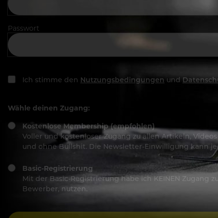
Passwort
Ich stimme den
Nutzungsbedingungen
und
Datensch
Wähle deinen Zugang:
Kostenlose Membership (empfohlen)
Voller und kostenloser Zugang zu allen Artikeln, Vide
und ohne Bullshit. Die Newsletter-Einwilligung kann 
Basic-Registrierung
Mit der Basic-Registrierung habe ich KEINEN Zugang zu 
Bewerber, nutzen.