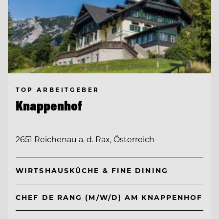
TOP ARBEITGEBER
Knappenhof
2651 Reichenau a. d. Rax, Österreich
WIRTSHAUSKÜCHE & FINE DINING
CHEF DE RANG (M/W/D) AM KNAPPENHOF