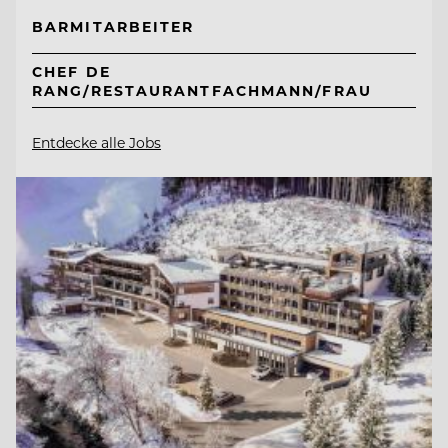
BARMITARBEITER
CHEF DE
RANG/RESTAURANTFACHMANN/FRAU
Entdecke alle Jobs