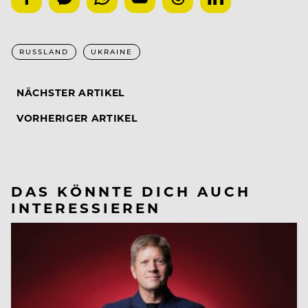
RUSSLAND
UKRAINE
NÄCHSTER ARTIKEL
VORHERIGER ARTIKEL
DAS KÖNNTE DICH AUCH
INTERESSIEREN