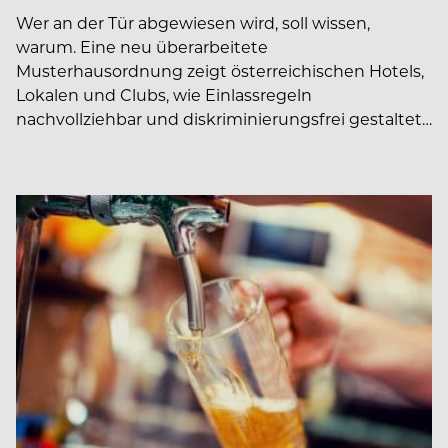
Wer an der Tür abgewiesen wird, soll wissen,
warum. Eine neu überarbeitete
Musterhausordnung zeigt österreichischen Hotels,
Lokalen und Clubs, wie Einlassregeln
nachvollziehbar und diskriminierungsfrei gestaltet…