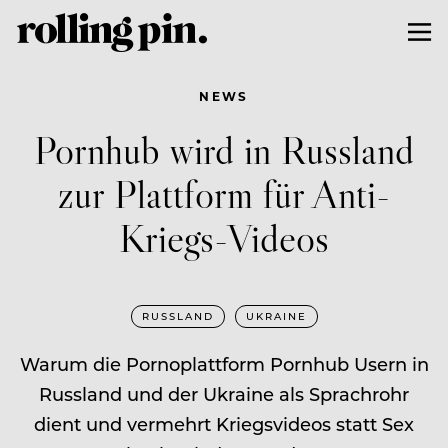
NEWS
Pornhub wird in Russland
zur Plattform für Anti-
Kriegs-Videos
RUSSLAND
UKRAINE
Warum die Pornoplattform Pornhub Usern in
Russland und der Ukraine als Sprachrohr
dient und vermehrt Kriegsvideos statt Sex