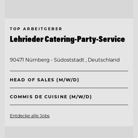
TOP ARBEITGEBER
Lehrieder Catering-Party-Service
90471 Nürnberg - Südoststadt , Deutschland
HEAD OF SALES (M/W/D)
COMMIS DE CUISINE (M/W/D)
Entdecke alle Jobs