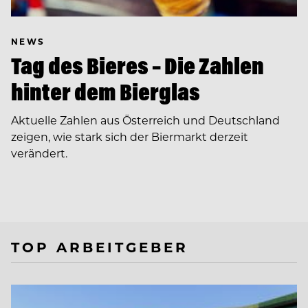
NEWS
Tag des Bieres – Die Zahlen
hinter dem Bierglas
Aktuelle Zahlen aus Österreich und Deutschland
zeigen, wie stark sich der Biermarkt derzeit
verändert.
TOP ARBEITGEBER