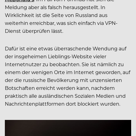
Meldung aber als falsch herausgestellt. In
Wirklichkeit ist die Seite von Russland aus
weiterhin erreichbar, was sich einfach via VPN-
Dienst überprüfen lässt.
Dafür ist eine etwas überraschende Wendung auf
der insgeheimen Lieblings-Website vieler
Internetnutzer zu beobachten. Sie ist nämlich zu
einem der wenigen Orte im Internet geworden, auf
der die russische Bevölkerung mit unzensierten
Botschaften erreicht werden kann, nachdem
praktisch alle ausländischen Sozialen Medien und
Nachrichtenplattformen dort blockiert wurden.