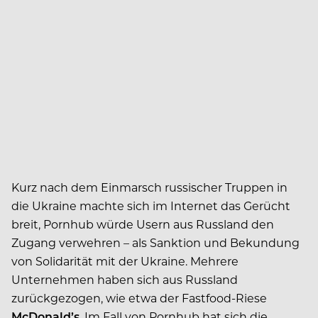
Kurz nach dem Einmarsch russischer Truppen in
die Ukraine machte sich im Internet das Gerücht
breit, Pornhub würde Usern aus Russland den
Zugang verwehren – als Sanktion und Bekundung
von Solidarität mit der Ukraine. Mehrere
Unternehmen haben sich aus Russland
zurückgezogen, wie etwa der Fastfood-Riese
McDonald’s
. Im Fall von Pornhub hat sich die