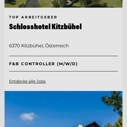
TOP ARBEITGEBER
Schlosshotel Kitzbühel
6370 Kitzbühel, Österreich
F&B CONTROLLER (M/W/D)
Entdecke alle Jobs