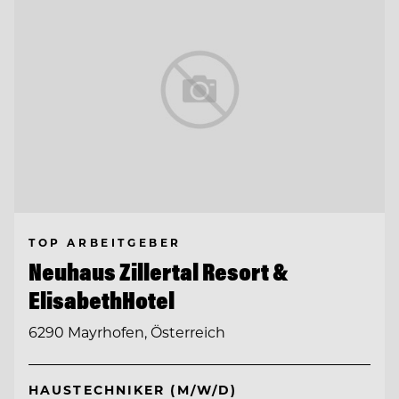
TOP ARBEITGEBER
Neuhaus Zillertal Resort &
ElisabethHotel
6290 Mayrhofen, Österreich
HAUSTECHNIKER (M/W/D)