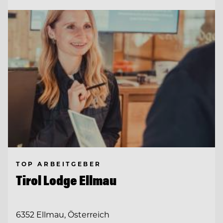
TOP ARBEITGEBER
Tirol Lodge Ellmau
6352 Ellmau, Österreich