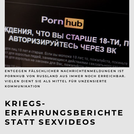
ENTGEGEN FÄLSCHLICHER NACHRICHTENMELDUNGEN IST
PORNHUB VON RUSSLAND AUS IMMER NOCH ERREICHBAR.
VIELEN DIENT SIE ALS MITTEL FÜR UNZENSIERTE
KOMMUNIKATION
KRIEGS-
ERFAHRUNGSBERICHTE
STATT SEXVIDEOS