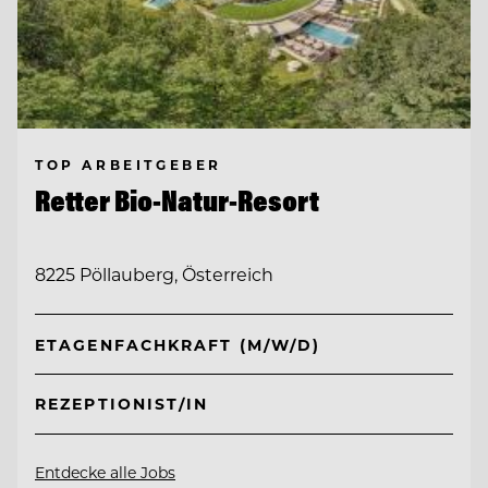
TOP ARBEITGEBER
Retter Bio-Natur-Resort
8225 Pöllauberg, Österreich
ETAGENFACHKRAFT (M/W/D)
REZEPTIONIST/IN
Entdecke alle Jobs