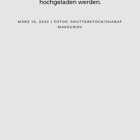
hochgeladen werden.
MÄRZ 10, 2022 | FOTOS: SHUTTERSTOCK/SHARAF
MAKSUMOV