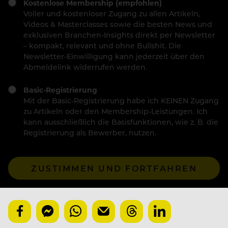
Kostenlose Membership (empfohlen)
Voller und kostenloser Zugang zu allen Artikeln,
Videos & Masterclasses sowie die besten News und
exklusiven Branchen-Insights direkt per Newsletter
– kompakt, relevant und ohne Bullshit. Die
Newsletter-Einwilligung kann jederzeit über den
Abmeldelink widerrufen werden.
Basic-Registrierung
Mit der Basic-Registrierung habe ich KEINEN Zugang
zu Artikeln oder den Membership-Leistungen. Ich
kann ausschließlich die Basisfunktionen, wie z. B. die
Registrierung als Bewerber, nutzen.
ZUSTIMMEN UND FORTFAHREN