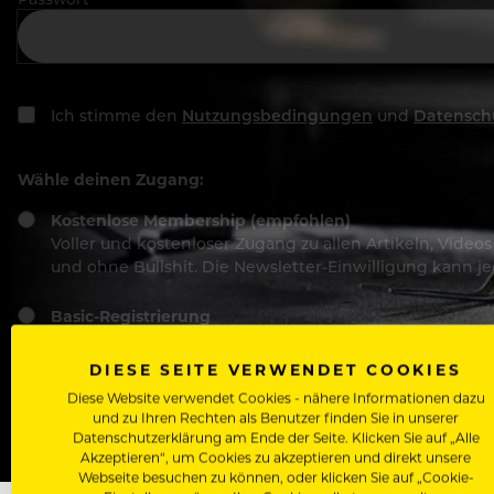
Ich stimme den
Nutzungsbedingungen
und
Datensch
Wähle deinen Zugang:
Kostenlose Membership (empfohlen)
Voller und kostenloser Zugang zu allen Artikeln, Vide
und ohne Bullshit. Die Newsletter-Einwilligung kann 
Basic-Registrierung
Mit der Basic-Registrierung habe ich KEINEN Zugang zu 
Bewerber, nutzen.
DIESE SEITE VERWENDET COOKIES
Diese Website verwendet Cookies - nähere Informationen dazu
und zu Ihren Rechten als Benutzer finden Sie in unserer
Datenschutzerklärung am Ende der Seite. Klicken Sie auf „Alle
Akzeptieren“, um Cookies zu akzeptieren und direkt unsere
Webseite besuchen zu können, oder klicken Sie auf „Cookie-