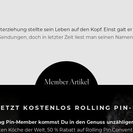
rziehung stellte sein Leben auf den Kopf. Einst galt 
Sendungen, doch in letzter Zeit liest man seinen Name
n und konnte so den Antritt der Strafe bisher aufschie
ETZT KOSTENLOS ROLLING PIN
ing Pin-Member kommst Du in den Genuss unzähliger 
esten Köche der Welt, 50 % Rabatt auf Rolling Pin.Conven