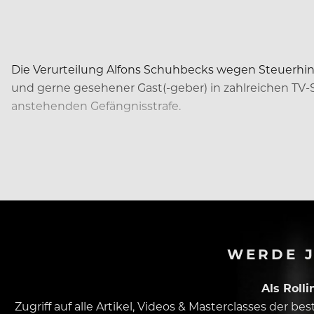
Die Verurteilung Alfons Schuhbecks wegen Steuerhinte
und gerne gesehener Gast(-geber) in zahlreichen TV-
anstehenden Gefängnisstrafe.
Nach dem
Urteilsspruch
legte Schuhbeck Revision ei
WERDE J
Als Roll
Zugriff auf alle Artikel, Videos & Masterclasses der b