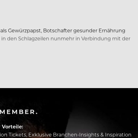
er als Gewürzpapst, Botschafter gesunder Ernährung
n in den Schlagzeilen nunmehr in Verbindung mit der
ben
-MEMBER.
Vorteile:
tion Tickets, Exklusive Branchen-Insights & Inspiration