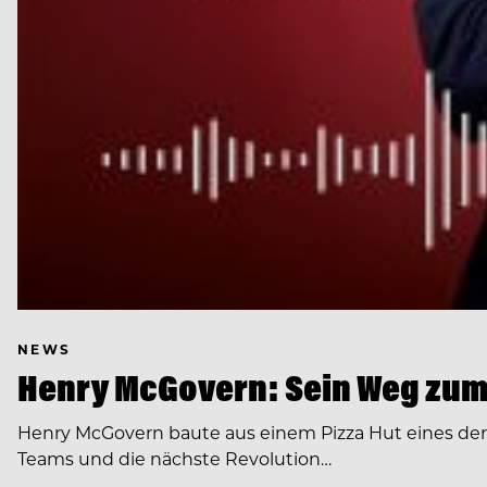
NEWS
Henry McGovern: Sein Weg zum
Henry McGovern baute aus einem Pizza Hut eines de
Teams und die nächste Revolution…