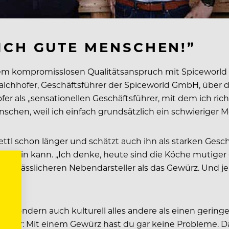
ICH GUTE MENSCHEN!”
seinem kompromisslosen Qualitätsanspruch mit Spiceworld
Walchhofer, Geschäftsführer der Spiceworld GmbH, über d
r als „sensationellen Geschäftsführer, mit dem ich r
schen, weil ich einfach grundsätzlich ein schwieriger M
l schon länger und schätzt auch ihn als starken Geschäft
t sein kann. „Ich denke, heute sind die Köche mutiger 
 unerlässlicheren Nebendarsteller als das Gewürz. Und je
ch, sondern auch kulturell alles andere als einen gerin
hesser: Mit einem Gewürz hast du gar keine Probleme. Da