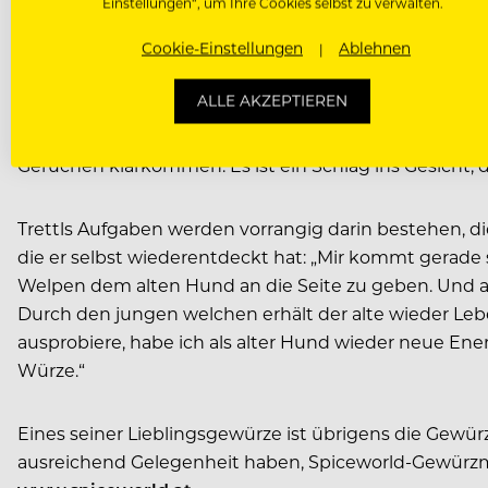
Einstellungen“, um Ihre Cookies selbst zu verwalten.
Und deshalb gefällt mir auch das Thema Gewürze so: 
Cookie-Einstellungen
Ablehnen
VON ALTEN UND JUNGEN
ALLE AKZEPTIEREN
Die erste Begehung in den würzigen Hallen von Spicewo
Gerüchen klarkommen. Es ist ein Schlag ins Gesicht, d
Trettls Aufgaben werden vorrangig darin bestehen, di
die er selbst wiederentdeckt hat: „Mir kommt gerade so
Welpen dem alten Hund an die Seite zu geben. Und au
Durch den jungen welchen erhält der alte wieder Leb
ausprobiere, habe ich als alter Hund wieder neue E
Würze.“
Eines seiner Lieblingsgewürze ist übrigens die Gewürz
ausreichend Gelegenheit haben, Spiceworld-Gewürz