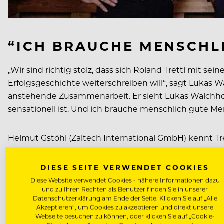
“ICH BRAUCHE MENSCHL
„Wir sind richtig stolz, dass sich Roland Trettl mit 
Erfolgsgeschichte weiterschreiben will“, sagt Lukas 
anstehende Zusammenarbeit. Er sieht Lukas Walchhofe
sensationell ist. Und ich brauche menschlich gute Men
Helmut Gstöhl (Zaltech International GmbH) kennt Trett
dass das Thema Gewürze für einen Koch nur interessan
mehr als Salz und Pfeffer. Außerdem gibt es ja keinen
DIESE SEITE VERWENDET COOKIES
Hauptdarsteller.“
Diese Website verwendet Cookies - nähere Informationen dazu
und zu Ihren Rechten als Benutzer finden Sie in unserer
Datenschutzerklärung am Ende der Seite. Klicken Sie auf „Alle
Den Gewürzen an sich räumt Trettl nicht nur kulinaris
Akzeptieren“, um Cookies zu akzeptieren und direkt unsere
Webseite besuchen zu können, oder klicken Sie auf „Cookie-
bei jedem beliebt. Ob nun Veganer, Vegetarier, Fleisc