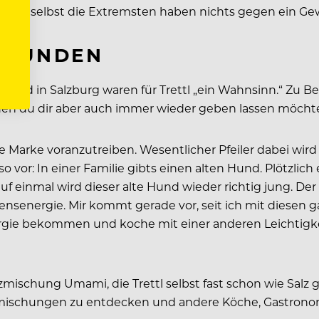
denn selbst die Extremsten haben nichts gegen ein Gew
 HUNDEN
rld in Salzburg waren für Trettl „ein Wahnsinn.“ Zu Beg
en du dir aber auch immer wieder geben lassen möchtest,
e Marke voranzutreiben. Wesentlicher Pfeiler dabei wir
 vor: In einer Familie gibts einen alten Hund. Plötzlich
f einmal wird dieser alte Hund wieder richtig jung. De
ensenergie. Mir kommt gerade vor, seit ich mit diese
nergie bekommen und koche mit einer anderen Leichtigk
mischung Umami, die Trettl selbst fast schon wie Salz ge
mischungen zu entdecken und andere Köche, Gastrono