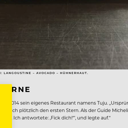
: LANGOUSTINE – AVOCADO – HÜHNERHAUT.
STERNE
ahr 2014 sein eigenes Restaurant namens Tuju. „Ursprüng
m ich plötzlich den ersten Stern. Als der Guide Micheli
cht. Ich antwortete: ‚Fick dich!“’, und legte auf.“