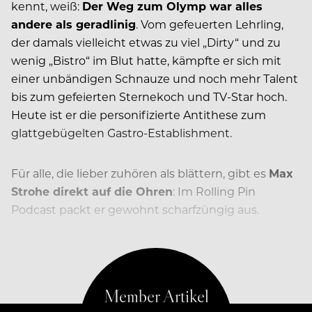
kennt, weiß:
Der Weg zum Olymp war alles
andere als geradlinig
. Vom gefeuerten Lehrling,
der damals vielleicht etwas zu viel „Dirty“ und zu
wenig „Bistro“ im Blut hatte, kämpfte er sich mit
einer unbändigen Schnauze und noch mehr Talent
bis zum gefeierten Sternekoch und TV-Star hoch.
Heute ist er die personifizierte Antithese zum
glattgebügelten Gastro-Establishment.
Für alle, die lieber zuhören als blättern, gibt es
Max
Strohe direkt auf die Ohren
: Im Rolling Pin
Podcast packt er gewohnt scharfzüngig aus.