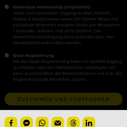
Kostenlose Membership (empfohlen)
Voller und kostenloser Zugang zu allen Artikeln,
Videos & Masterclasses sowie die besten News und
exklusiven Branchen-Insights direkt per Newsletter
– kompakt, relevant und ohne Bullshit. Die
Newsletter-Einwilligung kann jederzeit über den
Abmeldelink widerrufen werden.
Basic-Registrierung
Mit der Basic-Registrierung habe ich KEINEN Zugang
zu Artikeln oder den Membership-Leistungen. Ich
kann ausschließlich die Basisfunktionen, wie z. B. die
Registrierung als Bewerber, nutzen.
ZUSTIMMEN UND FORTFAHREN