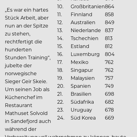
10.
Großbritanien
864
„Es war ein hartes
11.
Finnland
858
Stück Arbeit, aber
12.
Australien
849
nun an der Spitze
13.
Niederlande
837
zu stehen,
14.
Tschechien
813
rechtfertigt die
15.
Estland
812
hunderten
16.
Luxemburg
804
Stunden Training“,
17.
Mexiko
762
jubelte der
18.
Singapur
762
norwegische
19.
Malaysien
757
Sieger Geir Skeie.
20.
Spanien
749
Um seinen Job als
21.
Brasilien
698
Küchenchef im
22.
Südafrika
682
Restaurant
23.
Uruguay
678
Mathuset Solvold
24.
Süd Korea
669
in Sandefjord auch
während der
Vorbereitung voll wahrnehmen zu können, baute