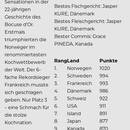
Sensationen in der
Bestes Fischgericht: Jasper
22-jährigen
KURE, Dänemark
Geschichte des
Bestes Fleischgericht: Jasper
Bocuse d’Or.
KURE, Dänemark
Erstmals
Bester Commis: Grace
triumphierten die
PINEDA, Kanada
Norweger im
renommiertesten
Rang
Land
Punkte
Kochwettbewerb
1.
Norwegen
1020
der Welt. Der 6-
2.
Schweden
994
fache Rekordsieger
3.
Frankreich
993
Frankreich musste
4.
Dänemark
986
sich geschlagen
5.
Schweiz
922
geben. Nur Platz 3
6.
USA
911
– eine Schmach für
7.
Island
891
die stolze
8.
Japan
877
Kochnation.
9.
Kanada
870