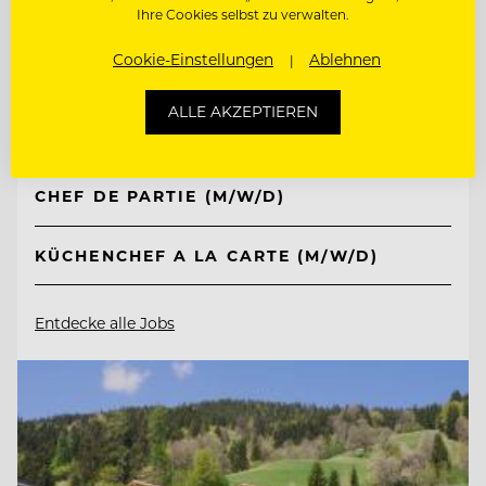
Ihre Cookies selbst zu verwalten.
TOP ARBEITGEBER
Jungbrunn - Der Gutzeitort
Cookie-Einstellungen
Ablehnen
ALLE AKZEPTIEREN
6675 Tannheim/Tirol, Österreich
CHEF DE PARTIE (M/W/D)
KÜCHENCHEF A LA CARTE (M/W/D)
Entdecke alle Jobs