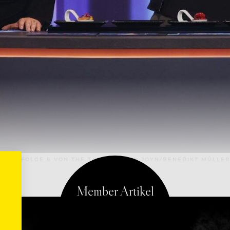
N IN FOLGE 8 VON THE TASTE – FOTO: JOYN/BENEDIKT MÜLLER