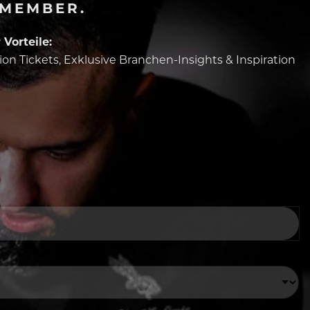
-MEMBER.
Vorteile:
tion Tickets, Exklusive Branchen-Insights & Inspiration