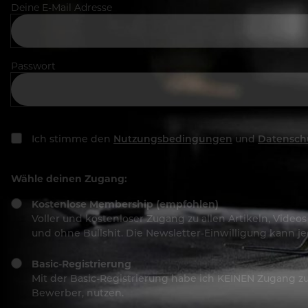
Deine E-Mail Adresse
Passwort
Ich stimme den
Nutzungsbedingungen
und
Datensch
Wähle deinen Zugang:
Kostenlose Membership (empfohlen)
Voller und kostenloser Zugang zu allen Artikeln, Vide
und ohne Bullshit. Die Newsletter-Einwilligung kann 
Basic-Registrierung
Mit der Basic-Registrierung habe ich KEINEN Zugang zu 
Bewerber, nutzen.