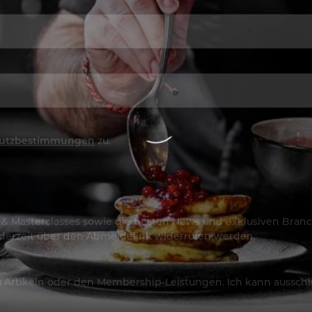
utzbestimmungen
zu.
os & Masterclasses sowie die besten News und exklusiven Branc
jederzeit über den Abmeldelink widerrufen werden.
Artikeln oder den Membership-Leistungen. Ich kann ausschließ