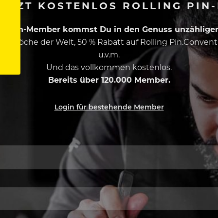
ETZT KOSTENLOS ROLLING PIN
ing Pin-Member kommst Du in den Genuss unzähliger 
esten Köche der Welt, 50 % Rabatt auf Rolling Pin.Conven
u.v.m.
Und das vollkommen kostenlos.
Bereits über 120.000 Member.
Login für bestehende Member