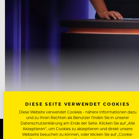
MODERATORIN ANGELINA KIRSCH UND GASTJUROR FRANK ROSI
DIESE SEITE VERWENDET COOKIES
Diese Website verwendet Cookies - nähere Informationen dazu
und zu Ihren Rechten als Benutzer finden Sie in unserer
Datenschutzerklärung am Ende der Seite. Klicken Sie auf „Alle
Akzeptieren“, um Cookies zu akzeptieren und direkt unsere
Webseite besuchen zu können, oder klicken Sie auf „Cookie-