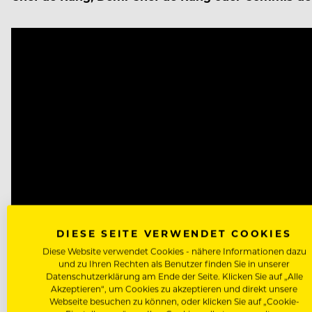
Video
Player
DIESE SEITE VERWENDET COOKIES
Diese Website verwendet Cookies - nähere Informationen dazu
und zu Ihren Rechten als Benutzer finden Sie in unserer
Datenschutzerklärung am Ende der Seite. Klicken Sie auf „Alle
Akzeptieren“, um Cookies zu akzeptieren und direkt unsere
Webseite besuchen zu können, oder klicken Sie auf „Cookie-