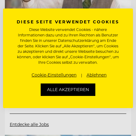
DIESE SEITE VERWENDET COOKIES
Diese Website verwendet Cookies - nähere
Informationen dazu und zu Ihren Rechten als Benutzer
TOP ARBEITGEBER
finden Sie in unserer Datenschutzerklärung am Ende
Interalpen-Hotel Tyrol
der Seite. Klicken Sie auf „Alle Akzeptieren“, um Cookies
zu akzeptieren und direkt unsere Webseite besuchen zu
können, oder klicken Sie auf „Cookie-Einstellungen“, um
Ihre Cookies selbst zu verwalten.
6410 Telfs, Österreich
Cookie-Einstellungen
Ablehnen
KOORDINATOR:IN FÜR KOMMUNIKATION
ALLE AKZEPTIEREN
& ADMINISTRATION
SALES MANAGER (M/W/D)
Entdecke alle Jobs