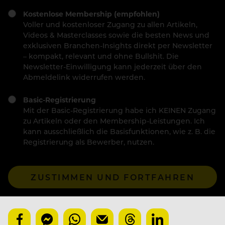
Kostenlose Membership (empfohlen)
Voller und kostenloser Zugang zu allen Artikeln,
Videos & Masterclasses sowie die besten News und
exklusiven Branchen-Insights direkt per Newsletter
– kompakt, relevant und ohne Bullshit. Die
Newsletter-Einwilligung kann jederzeit über den
Abmeldelink widerrufen werden.
Basic-Registrierung
Mit der Basic-Registrierung habe ich KEINEN Zugang
zu Artikeln oder den Membership-Leistungen. Ich
kann ausschließlich die Basisfunktionen, wie z. B. die
Registrierung als Bewerber, nutzen.
ZUSTIMMEN UND FORTFAHREN