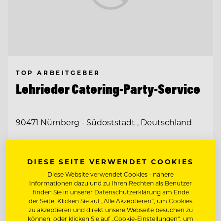
TOP ARBEITGEBER
Lehrieder Catering-Party-Service
90471 Nürnberg - Südoststadt , Deutschland
HEAD OF SALES (M/W/D)
DIESE SEITE VERWENDET COOKIES
Diese Website verwendet Cookies - nähere
CHEF DE PARTIE / KOCH (M/W/D)
Informationen dazu und zu Ihren Rechten als Benutzer
finden Sie in unserer Datenschutzerklärung am Ende
der Seite. Klicken Sie auf „Alle Akzeptieren“, um Cookies
zu akzeptieren und direkt unsere Webseite besuchen zu
Entdecke alle Jobs
können, oder klicken Sie auf „Cookie-Einstellungen“, um