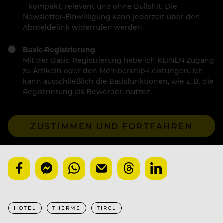
– kompakt, relevant und ohne Bullshit. Die
Newsletter-Einwilligung kann jederzeit über den
Abmeldelink widerrufen werden.
Basic-Registrierung
Mit der Basic-Registrierung habe ich KEINEN Zugang
zu Artikeln oder den Membership-Leistungen. Ich
kann ausschließlich die Basisfunktionen, wie z. B. die
Registrierung als Bewerber, nutzen.
ZUSTIMMEN UND FORTFAHREN
HOTEL
THERME
TIROL