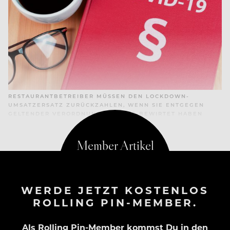
RESTAURANTBETREIBER MÜSSEN DEN LOCKDOWN-
UMSATZERSATZ ZURÜCKZAHLEN, WENN SIE ENTGEGEN
GELTENDER VERORDNUNGEN GÄSTE BEWIRTET HABEN
WERDE JETZT KOSTENLOS
ROLLING PIN-MEMBER.
Als Rolling Pin-Member kommst Du in den