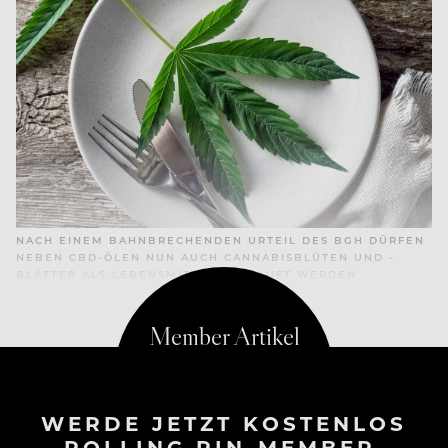
NACH EINEM BAHNBRECHENDEN URTEIL DES BGH DÜRFEN
NEBEN CBD-ÖLEN NUN AUCH CANNABISBLÜTEN UND -
BLÄTTER ALS LEBENSMITTEL VERKAUFT WERDEN
WERDE JETZT KOSTENLOS
ROLLING PIN-MEMBER.