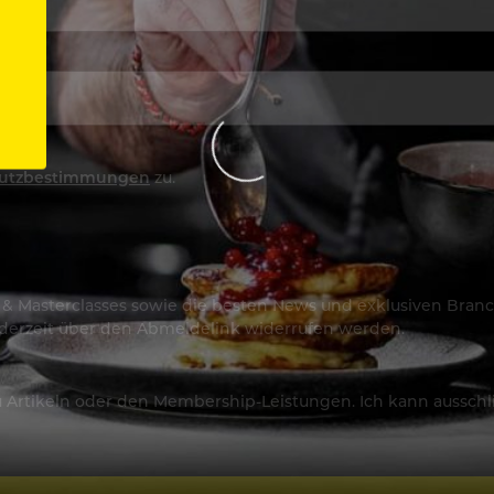
utzbestimmungen
zu.
os & Masterclasses sowie die besten News und exklusiven Branc
jederzeit über den Abmeldelink widerrufen werden.
Artikeln oder den Membership-Leistungen. Ich kann ausschließ