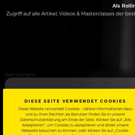
Als Roll
Zugriff auf alle Artikel, Videos & Masterclasses der b
Dein Vorname
In welchem Bereich arbeitest du
DIESE SEITE VERWENDET COOKIES
Diese Website verwendet Cookies - nähere Informationen dazu
und zu Ihren Rechten als Benutzer finden Sie in unserer
Datenschutzerklärung am Ende der Seite. Klicken Sie auf „Alle
Akzeptieren“, um Cookies zu akzeptieren und direkt unsere
Deine E-Mail Adresse
Webseite besuchen zu können, oder klicken Sie auf „Cookie-