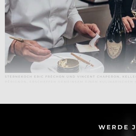
STERNEKOCH ERIC FRÉCHON UND VINCENT CHAPERON, KELL
PÉRIGNON, ERSCHAFFEN GEMEINSAM EINEN KULINARISCHEN
WERDE J