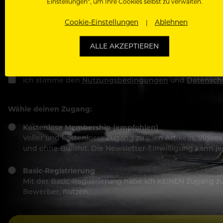
Einstellungen“, um Ihre Cookies selbst zu verwalten.
Cookie-Einstellungen
Ablehnen
Passwort
ALLE AKZEPTIEREN
Ich stimme den
Nutzungsbedingungen
und
Datensch
Wähle deinen Zugang:
Kostenlose Membership (empfohlen)
Voller und kostenloser Zugang zu allen Artikeln, Vide
und ohne Bullshit. Die Newsletter-Einwilligung kann 
Basic-Registrierung
Mit der Basic-Registrierung habe ich KEINEN Zugang zu 
Bewerber, nutzen.