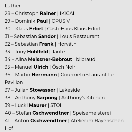
Luther
28 – Christoph
Rainer
| IKIGAI
29 – Dominik
Paul
| OPUS V
30 – Klaus
Erfort
| GästeHaus Klaus Erfort
31 – Sebastian
Sandor
| Louis Restaurant
32 – Sebastian
Frank
| Horváth
33 – Tony
Hohlfeld
| Jante
34 – Alina
Meissner-Bebrout
| bi:braud
35 – Manuel
Ulrich
| Ösch Noir
36 – Martin
Herrmann
| Gourmetrestaurant Le
Pavillon
37 – Julian
Stowasser
| Lakeside
38 – Anthony
Sarpong
| Anthony’s Kitchen
39 – Lucki
Maurer
| STOI
40 – Stefan
Gschwendtner
| Speisemeisterei
41 – Anton
Gschwendtner
| Atelier im Bayerischen
Hof