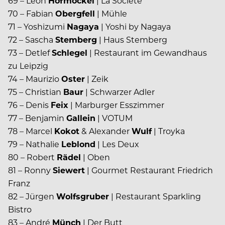
69 – Leon
Hofmockel
| La Société
70 – Fabian
Obergfell
| Mühle
71 – Yoshizumi
Nagaya
| Yoshi by Nagaya
72 – Sascha
Stemberg
| Haus Stemberg
73 – Detlef
Schlegel
| Restaurant im Gewandhaus
zu Leipzig
74 – Maurizio
Oster
| Zeik
75 – Christian
Baur
| Schwarzer Adler
76 – Denis
Feix
| Marburger Esszimmer
77 – Benjamin
Gallein
| VOTUM
78 – Marcel
Kokot
& Alexander
Wulf
| Troyka
79 – Nathalie
Leblond
| Les Deux
80 – Robert
Rädel
| Oben
81 – Ronny
Siewert
| Gourmet Restaurant Friedrich
Franz
82 – Jürgen
Wolfsgruber
| Restaurant Sparkling
Bistro
83 – André
Münch
| Der Butt