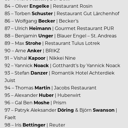
84 – Oliver
Engelke
| Restaurant Rosin
85 – Torben
Schuster
| Restaurant Gut Lärchenhof
86 – Wolfgang
Becker
| Becker’s
87 – Ulrich
Heimann
| Gourmet Restaurant PUR
88 – Benjamin
Unger
| Blauer Engel – St. Andreas
89 – Max
Strohe
| Restaurant Tulus Lotrek
90 – Arne
Anker
| BRIKZ
91 – Vishal
Kapoor
| Nikkei Nine
92 – Yannick
Noack
| Gotthardt’s by Yannick Noack
93 – Stefan
Danzer
| Romantik Hotel Achterdiek
Juist
94 – Thomas
Martin
| Jacobs Restaurant
95 – Alexander
Huber
| Huberwirt
96 – Gal Ben
Moshe
| Prism
97 – Patryk Aleksander
Döring
& Björn
Swanson
|
Faelt
98 – Iris
Bettinger
| Reuter