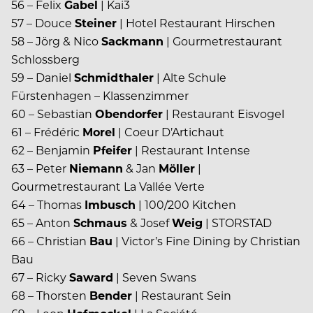
56 – Felix
Gabel
| Kai3
57 – Douce
Steiner
| Hotel Restaurant Hirschen
58 – Jörg & Nico
Sackmann
| Gourmetrestaurant
Schlossberg
59 – Daniel
Schmidthaler
| Alte Schule
Fürstenhagen – Klassenzimmer
60 – Sebastian
Obendorfer
| Restaurant Eisvogel
61 – Frédéric
Morel
| Coeur D’Artichaut
62 – Benjamin
Pfeifer
| Restaurant Intense
63 – Peter
Niemann
& Jan
Möller
|
Gourmetrestaurant La Vallée Verte
64 – Thomas
Imbusch
| 100/200 Kitchen
65 – Anton
Schmaus
& Josef
Weig
| STORSTAD
66 – Christian
Bau
| Victor’s Fine Dining by Christian
Bau
67 – Ricky
Saward
| Seven Swans
68 – Thorsten
Bender
| Restaurant Sein