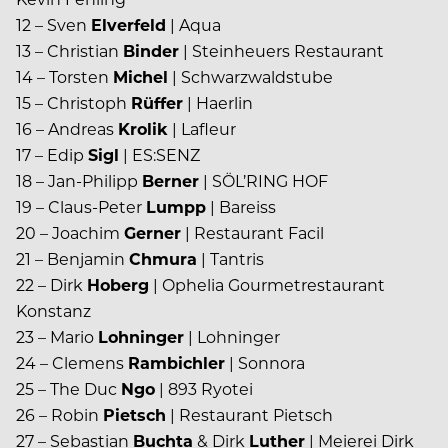
12 – Sven
Elverfeld
| Aqua
13 – Christian
Binder
| Steinheuers Restaurant
14 – Torsten
Michel
| Schwarzwaldstube
15 – Christoph
Rüffer
| Haerlin
16 – Andreas
Krolik
| Lafleur
17 – Edip
Sigl
| ES:SENZ
18 – Jan-Philipp
Berner
| SÖL’RING HOF
19 – Claus-Peter
Lumpp
| Bareiss
20 – Joachim
Gerner
| Restaurant Facil
21 – Benjamin
Chmura
| Tantris
22 – Dirk
Hoberg
| Ophelia Gourmetrestaurant
Konstanz
23 – Mario
Lohninger
| Lohninger
24 – Clemens
Rambichler
| Sonnora
25 – The Duc
Ngo
| 893 Ryotei
26 – Robin
Pietsch
| Restaurant Pietsch
27 – Sebastian
Buchta
& Dirk
Luther
| Meierei Dirk