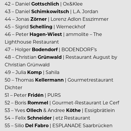
42 – Daniel
Gottschlich
| Ox&Klee
43 – Daniel
Schimkowitsch
| L.A. Jordan
44 – Jonas
Zörner
| Lorenz Adlon Esszimmer
45 – Sigrid
Schelling
| Werneckhof
46 – Peter
Hagen-Wiest
| ammolite – The
Lighthouse Restaurant
47 – Holger
Bodendorf
| BODENDORF’s
48 – Christian
Grünwald
| Restaurant August by
Christian Grünwald
49 – Julia
Komp
| Sahila
50 – Thomas
Kellermann
| Gourmetrestaurant
Dichter
51 – Peter
Fridén
| PURS
52 – Boris
Rommel
| Gourmet-Restaurant Le Cerf
53 – Yves
Ollech
& Andree
Köthe
| Essigbrätlein
54 – Felix
Schneider
| etz Restaurant
55 – Silio
Del
Fabro
| ESPLANADE Saarbrücken