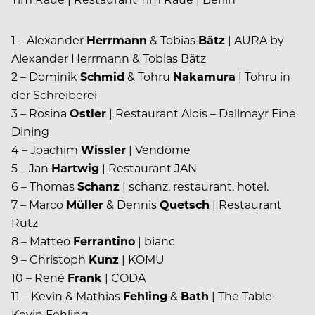
1 – Alexander
Herrmann
& Tobias
Bätz
| AURA by
Alexander Herrmann & Tobias Bätz
2 – Dominik
Schmid
& Tohru
Nakamura
| Tohru in
der Schreiberei
3 – Rosina
Ostler
| Restaurant Alois – Dallmayr Fine
Dining
4 – Joachim
Wissler
| Vendôme
5 – Jan
Hartwig
| Restaurant JAN
6 – Thomas
Schanz
| schanz. restaurant. hotel.
7 – Marco
Müller
& Dennis
Quetsch
| Restaurant
Rutz
8 – Matteo
Ferrantino
| bianc
9 – Christoph
Kunz
| KOMU
10 – René
Frank
| CODA
11 – Kevin & Mathias
Fehling
&
Bath
| The Table
Kevin Fehling