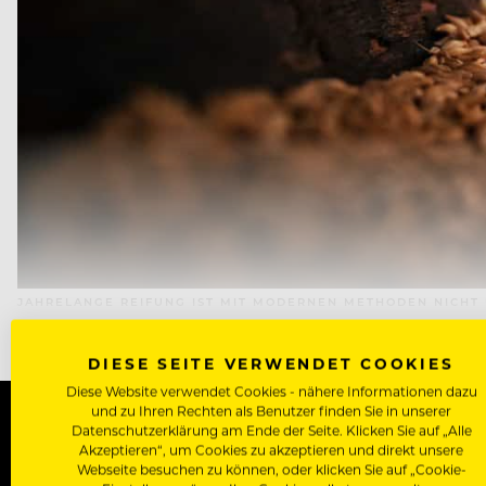
JAHRELANGE REIFUNG IST MIT MODERNEN METHODEN NICHT 
DIESE SEITE VERWENDET COOKIES
Diese Website verwendet Cookies - nähere Informationen dazu
und zu Ihren Rechten als Benutzer finden Sie in unserer
Datenschutzerklärung am Ende der Seite. Klicken Sie auf „Alle
Akzeptieren“, um Cookies zu akzeptieren und direkt unsere
WERDE J
Webseite besuchen zu können, oder klicken Sie auf „Cookie-