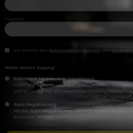
Passwort
Ich stimme den
Nutzungsbedingungen
und
Datensch
Wähle deinen Zugang:
Kostenlose Membership (empfohlen)
Voller und kostenloser Zugang zu allen Artikeln, Vide
und ohne Bullshit. Die Newsletter-Einwilligung kann 
Basic-Registrierung
Mit der Basic-Registrierung habe ich KEINEN Zugang zu 
Bewerber, nutzen.