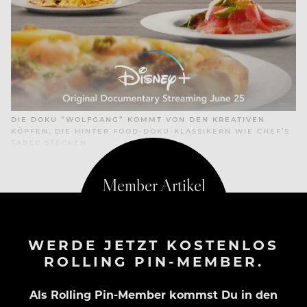
DIE DOKU “WOLFGANG” KOMMT VON DEN KREATIVEN
KÖPFEN, DIE HINTER FOOD-DOKU-KLASSIKERN WIE CHEF’S
TABLE STECKEN
WERDE JETZT KOSTENLOS
ROLLING PIN-MEMBER.
Als Rolling Pin-Member kommst Du in den