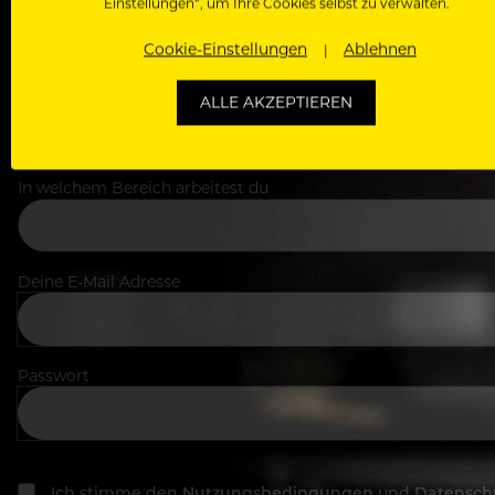
Einstellungen“, um Ihre Cookies selbst zu verwalten.
Cookie-Einstellungen
Ablehnen
Dein Vorname
ALLE AKZEPTIEREN
In welchem Bereich arbeitest du
Deine E-Mail Adresse
Passwort
Ich stimme den
Nutzungsbedingungen
und
Datensch