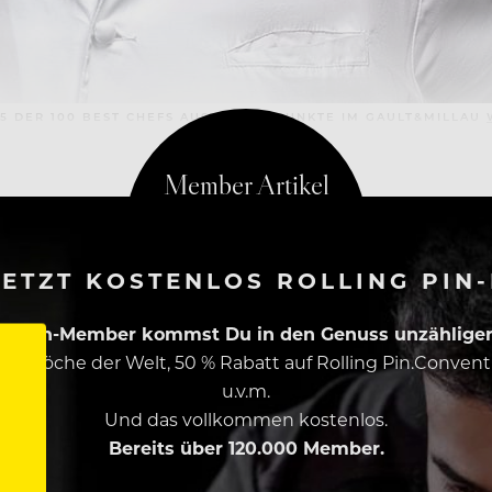
5 DER 100 BEST CHEFS AUSTRIA, 18 PUNKTE IM GAULT&MILLAU
ETZT KOSTENLOS ROLLING PIN
ing Pin-Member kommst Du in den Genuss unzähliger 
esten Köche der Welt, 50 % Rabatt auf Rolling Pin.Conven
u.v.m.
Und das vollkommen kostenlos.
Bereits über 120.000 Member.