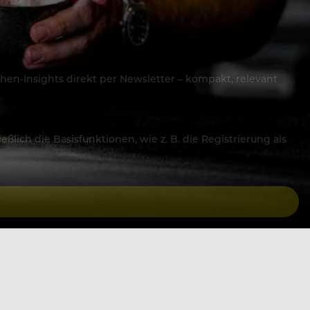
hen-Insights direkt per Newsletter – kompakt, relevant
lich die Basisfunktionen, wie z. B. die Registrierung als