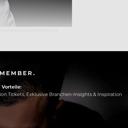
WWW.BURGVITALRESORT.COM
-MEMBER.
Vorteile:
tion Tickets, Exklusive Branchen-Insights & Inspiration