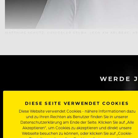
MATTHIAS SCHÜTZ: GRIGGELER STUBA, LECH AM ARLBERG, #3
WERDE J
Als Roll
Zugriff auf alle Artikel, Videos & Masterclasses der b
DIESE SEITE VERWENDET COOKIES
Diese Website verwendet Cookies - nähere Informationen dazu
und zu Ihren Rechten als Benutzer finden Sie in unserer
Datenschutzerklärung am Ende der Seite. Klicken Sie auf „Alle
Akzeptieren“, um Cookies zu akzeptieren und direkt unsere
Webseite besuchen zu können, oder klicken Sie auf „Cookie-