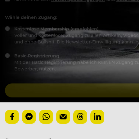
Wähle deinen Zugang:
Kostenlose Membership (empfohlen)
Voller und kostenloser Zugang zu allen Artikeln, Vide
und ohne Bullshit. Die Newsletter-Einwilligung kann 
Basic-Registrierung
Mit der Basic-Registrierung habe ich KEINEN Zugang zu 
Bewerber, nutzen.