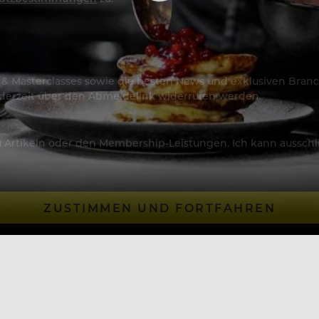
os & Masterclasses sowie die besten News und exklusiven Branc
jederzeit über den Abmeldelink widerrufen werden.
Artikeln oder den Membership-Leistungen. Ich kann ausschließ
ZUSTIMMEN UND FORTFAHREN