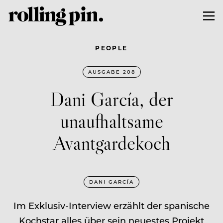
PEOPLE
AUSGABE 208
Dani García, der
unaufhaltsame
Avantgardekoch
DANI GARCÍA
Im Exklusiv-Interview erzählt der spanische
Kochstar alles über sein neuestes Projekt