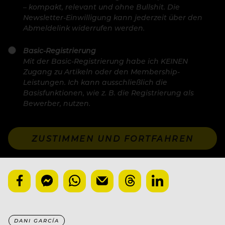
– kompakt, relevant und ohne Bullshit. Die
Newsletter-Einwilligung kann jederzeit über den
Abmeldelink widerrufen werden.
Basic-Registrierung
Mit der Basic-Registrierung habe ich KEINEN
Zugang zu Artikeln oder den Membership-
Leistungen. Ich kann ausschließlich die
Basisfunktionen, wie z. B. die Registrierung als
Bewerber, nutzen.
ZUSTIMMEN UND FORTFAHREN
DANI GARCÍA