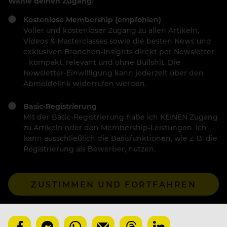
Wähle deinen Zugang:
Kostenlose Membership (empfohlen)
Voller und kostenloser Zugang zu allen Artikeln,
Videos & Masterclasses sowie die besten News und
exklusiven Branchen-Insights direkt per Newsletter
– kompakt, relevant und ohne Bullshit. Die
Newsletter-Einwilligung kann jederzeit über den
Abmeldelink widerrufen werden.
Basic-Registrierung
Mit der Basic-Registrierung habe ich KEINEN Zugang
zu Artikeln oder den Membership-Leistungen. Ich
kann ausschließlich die Basisfunktionen, wie z. B. die
Registrierung als Bewerber, nutzen.
ZUSTIMMEN UND FORTFAHREN