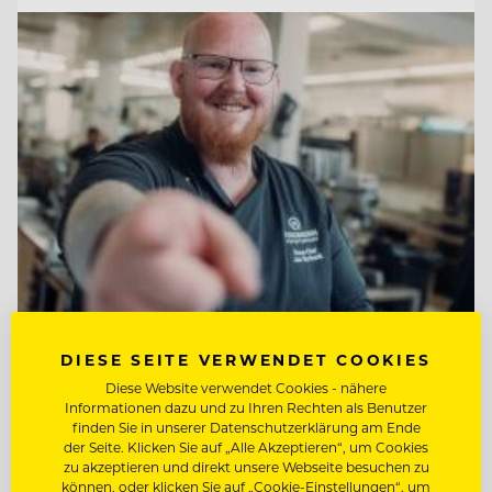
TOP ARBEITGEBER
DIESE SEITE VERWENDET COOKIES
Jungbrunn - Der Gutzeitort
Diese Website verwendet Cookies - nähere
Informationen dazu und zu Ihren Rechten als Benutzer
finden Sie in unserer Datenschutzerklärung am Ende
der Seite. Klicken Sie auf „Alle Akzeptieren“, um Cookies
6675 Tannheim/Tirol, Österreich
zu akzeptieren und direkt unsere Webseite besuchen zu
können, oder klicken Sie auf „Cookie-Einstellungen“, um