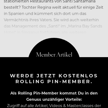
stationierten Restaurants von Santi Santamaria
bestellt? Tochter Regina weilt aktuell für einige Zeit
in Spanien und kümmert sich dort um das
Vermächtnis ihres Vaters. Sie wird auch weiterhin
das Management des „Santi“ im „Marina Bay Sands
Hotel“ in Singapur fortführen, alle weiteren
Standorte werden…
WERDE JETZT KOSTENLOS
ROLLING PIN-MEMBER.
Als Rolling Pin-Member kommst Du in den
Genuss unzähliger Vorteile:
Zugriff auf alle Artikel, Videos & Masterclasses der