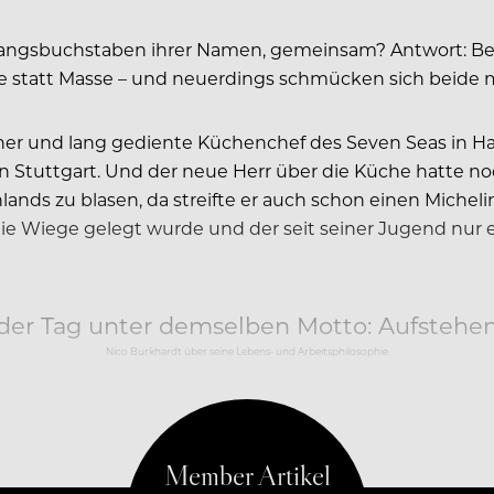
gsbuchstaben ihrer Namen, gemeinsam? Antwort: Beide
e statt Masse – und neuerdings schmücken sich beide m
liner und lang gediente Küchenchef des Seven Seas in 
in Stuttgart. Und der neue Herr über die Küche hatte no
nds zu blasen, da streifte er auch schon einen Michelin
 die Wiege gelegt wurde und der seit seiner Jugend nur 
eder Tag unter demselben Motto: Aufstehe
Nico Burkhardt über seine Lebens- und Arbeitsphilosophie
t im Schwabenland magisch an, hat er doch…