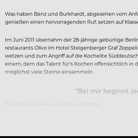
Was haben Benz und Burkhardt, abgesehen vom Anfan
genießen einen hervorragenden Ruf, setzen auf Klass
Im Juni 2011 übernahm der 28-jährige gebürtige Ber
restaurants Olivo im Hotel Steigenberger Graf Zeppel
wetzen und zum Angriff auf die Kochelite Süddeutschla
einem, dem das Talent für’s Kochen offensichtlich in
möglichst viele Sterne einsammeln.
"Bei mir beginnt j
Ein Typ mit gewissen Eigenschaften
Sterne zogen Burkhardt schon vor seinem Amtsantrit