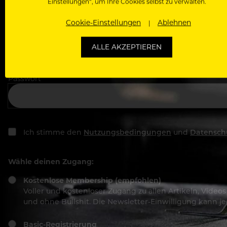
Einstellungen“, um Ihre Cookies selbst zu verwalten.
Cookie-Einstellungen
Ablehnen
Deine E-Mail Adresse
ALLE AKZEPTIEREN
Passwort
Ich stimme den
Nutzungsbedingungen
und
Datensch
Wähle deinen Zugang:
Kostenlose Membership (empfohlen)
Voller und kostenloser Zugang zu allen Artikeln, Vide
und ohne Bullshit. Die Newsletter-Einwilligung kann 
Basic-Registrierung