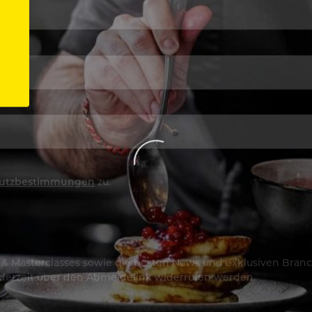
utzbestimmungen
zu.
os & Masterclasses sowie die besten News und exklusiven Branc
jederzeit über den Abmeldelink widerrufen werden.