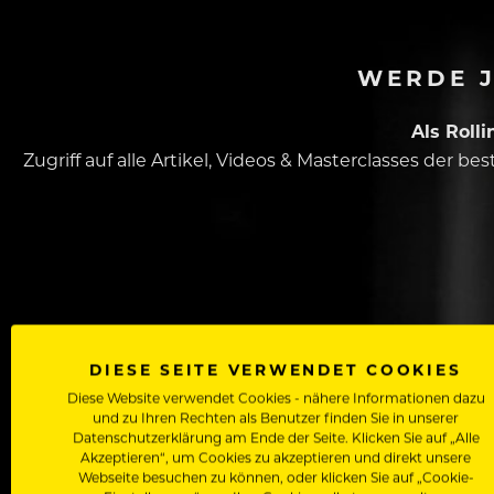
WERDE J
Als Roll
Zugriff auf alle Artikel, Videos & Masterclasses der b
DIESE SEITE VERWENDET COOKIES
Dein Vorname
Diese Website verwendet Cookies - nähere Informationen dazu
und zu Ihren Rechten als Benutzer finden Sie in unserer
Datenschutzerklärung am Ende der Seite. Klicken Sie auf „Alle
Akzeptieren“, um Cookies zu akzeptieren und direkt unsere
In welchem Bereich arbeitest du
Webseite besuchen zu können, oder klicken Sie auf „Cookie-