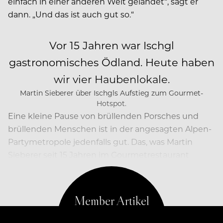
einfach in einer anderen Welt gelandet“, sagt er
dann. „Und das ist auch gut so.“
Vor 15 Jahren war Ischgl
gastronomisches Ödland. Heute haben
wir vier Haubenlokale.
Martin Sieberer über Ischgls Aufstieg zum Gourmet-
Hotspot.
Eine kleine Pause von brüllenden Porsches und
brüllenden Menschen ist in der angesagten Alpen-
Partymetropole jedenfalls gut. Das, was Martin
Sieberer seit 15 Jahren im Gourmetrestaurant
Paznauner Stube kulinarisch abliefert, ist…