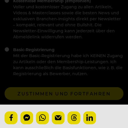
Kostenlose Membership (empfohlen)
Voller und kostenloser Zugang zu allen Artikeln,
Videos & Masterclasses sowie die besten News und
exklusiven Branchen-Insights direkt per Newsletter
– kompakt, relevant und ohne Bullshit. Die
Newsletter-Einwilligung kann jederzeit über den
Abmeldelink widerrufen werden.
Basic-Registrierung
Mit der Basic-Registrierung habe ich KEINEN Zugang
zu Artikeln oder den Membership-Leistungen. Ich
kann ausschließlich die Basisfunktionen, wie z. B. die
Registrierung als Bewerber, nutzen.
ZUSTIMMEN UND FORTFAHREN