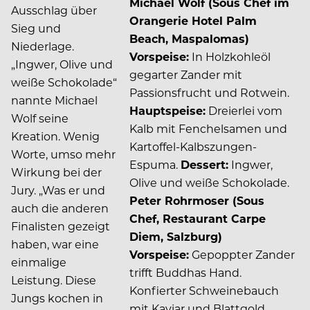
Michael Wolf (Sous Chef im
Ausschlag über
Orangerie Hotel Palm
Sieg und
Beach, Maspalomas)
Niederlage.
Vorspeise:
In Holzkohleöl
„Ingwer, Olive und
gegarter Zander mit
weiße Schokolade“
Passionsfrucht und Rotwein.
nannte Michael
Hauptspeise:
Dreierlei vom
Wolf seine
Kalb mit Fenchelsamen und
Kreation. Wenig
Kartoffel-Kalbszungen-
Worte, umso mehr
Espuma.
Dessert:
Ingwer,
Wirkung bei der
Olive und weiße Schokolade.
Jury. „Was er und
Peter Rohrmoser (Sous
auch die anderen
Chef, Restaurant Carpe
Finalisten gezeigt
Diem, Salzburg)
haben, war eine
Vorspeise:
Gepoppter Zander
einmalige
trifft Buddhas Hand.
Leistung. Diese
Konfierter Schweinebauch
Jungs kochen in
mit Kaviar und Blattgold,