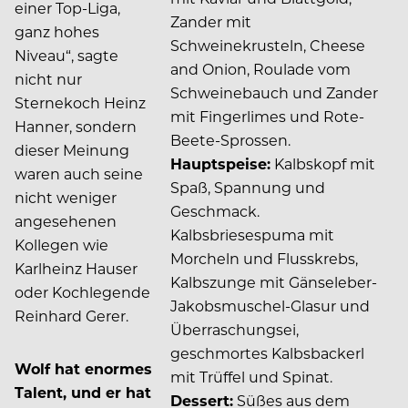
einer Top-Liga,
Zander mit
ganz hohes
Schweinekrusteln, Cheese
Niveau“, sagte
and Onion, Roulade vom
nicht nur
Schweinebauch und Zander
Sternekoch Heinz
mit Fingerlimes und Rote-
Hanner, sondern
Beete-Sprossen.
dieser Meinung
Hauptspeise:
Kalbskopf mit
waren auch seine
Spaß, Spannung und
nicht weniger
Geschmack.
angesehenen
Kalbsbriesespuma mit
Kollegen wie
Morcheln und Flusskrebs,
Karlheinz Hauser
Kalbszunge mit Gänseleber-
oder Kochlegende
Jakobsmuschel-Glasur und
Reinhard Gerer.
Überraschungsei,
geschmortes Kalbsbackerl
Wolf hat enormes
mit Trüffel und Spinat.
Talent, und er hat
Dessert:
Süßes aus dem