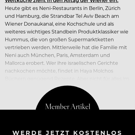
Weltküche zieht in den Alltag der Wiener ein.
Heute gibt es Neni-Restaurants in Berlin, Zürich
und Hamburg, die Strandbar Tel Aviv Beach am
Wiener Donaukanal, eine Kochschule und als
weiteres wichtiges Standbein Produktklassiker wie
Hummus, die von großen Supermarktketten
vertrieben werden. Mittlerweile hat die Familie mit
Neni auch München, Paris, Amsterdam und
Mallorca erobert. Wer ihre israelischen Gerichte
nachkochen möchte, findet in Haya Molchos
Büchern genügend Rezepte. Aber nicht für alles im
Leben gibt es eine Anleitung.
WERDE JETZT KOSTENLOS