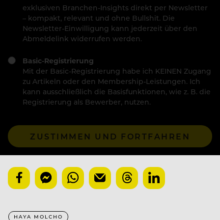
exklusiven Branchen-Insights direkt per Newsletter
– kompakt, relevant und ohne Bullshit. Die
Newsletter-Einwilligung kann jederzeit über den
Abmeldelink widerrufen werden.
Basic-Registrierung
Mit der Basic-Registrierung habe ich KEINEN Zugang
zu Artikeln oder den Membership-Leistungen. Ich
kann ausschließlich die Basisfunktionen, wie z. B. die
Registrierung als Bewerber, nutzen.
ZUSTIMMEN UND FORTFAHREN
HAYA MOLCHO