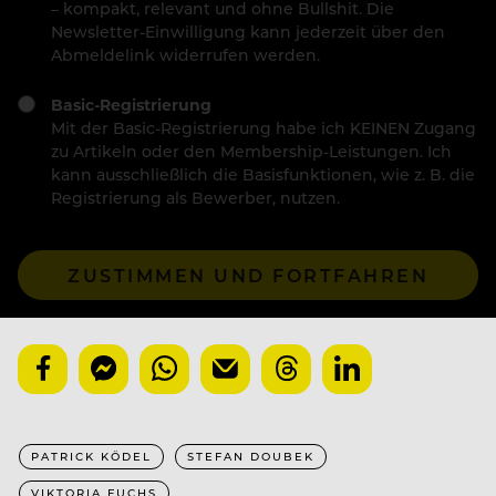
– kompakt, relevant und ohne Bullshit. Die
Newsletter-Einwilligung kann jederzeit über den
Abmeldelink widerrufen werden.
Basic-Registrierung
Mit der Basic-Registrierung habe ich KEINEN Zugang
zu Artikeln oder den Membership-Leistungen. Ich
kann ausschließlich die Basisfunktionen, wie z. B. die
Registrierung als Bewerber, nutzen.
ZUSTIMMEN UND FORTFAHREN
PATRICK KÖDEL
STEFAN DOUBEK
VIKTORIA FUCHS