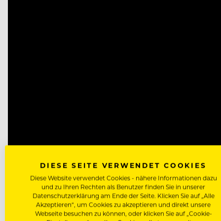
DIESE SEITE VERWENDET COOKIES
Diese Website verwendet Cookies - nähere Informationen dazu
und zu Ihren Rechten als Benutzer finden Sie in unserer
Datenschutzerklärung am Ende der Seite. Klicken Sie auf „Alle
Akzeptieren“, um Cookies zu akzeptieren und direkt unsere
Webseite besuchen zu können, oder klicken Sie auf „Cookie-