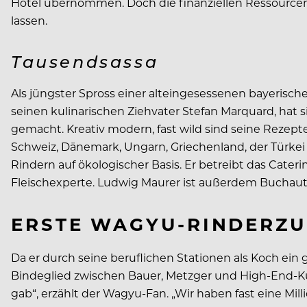
Hotel übernommen. Doch die finanziellen Ressourcen 
lassen.
Tausendsassa
Als jüngster Spross einer alteingesessenen bayerisch
seinen kulinarischen Ziehvater Stefan Marquard, hat 
gemacht. Kreativ modern, fast wild sind seine Rezept
Schweiz, Dänemark, Ungarn, Griechenland, der Türkei 
Rindern auf ökologischer Basis. Er betreibt das Cat
Fleischexperte. Ludwig Maurer ist außerdem Buchau
ERSTE WAGYU-RINDERZU
Da er durch seine beruflichen Stationen als Koch ein
Bindeglied zwischen Bauer, Metzger und High-End-Ku
gab“, erzählt der Wagyu-Fan. „Wir haben fast eine Mil