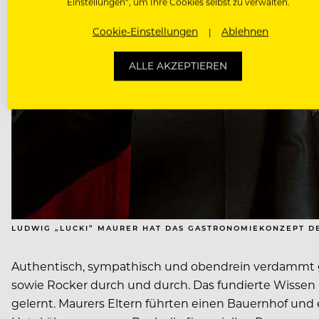
Einstellungen“, um Ihre Cookies selbst zu verwalten.
Cookie-Einstellungen
Ablehnen
ALLE AKZEPTIEREN
LUDWIG „LUCKI“ MAURER HAT DAS GASTRONOMIEKONZEPT DE
Authentisch, sympathisch und obendrein verdammt gen
sowie Rocker durch und durch. Das fundierte Wissen
gelernt. Maurers Eltern führten einen Bauernhof und