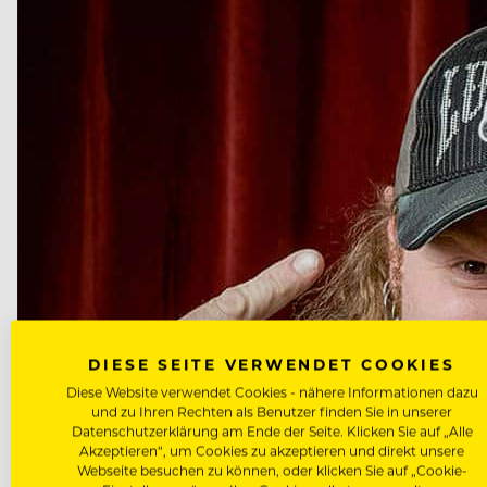
DIESE SEITE VERWENDET COOKIES
Diese Website verwendet Cookies - nähere Informationen dazu
und zu Ihren Rechten als Benutzer finden Sie in unserer
Datenschutzerklärung am Ende der Seite. Klicken Sie auf „Alle
Akzeptieren“, um Cookies zu akzeptieren und direkt unsere
Webseite besuchen zu können, oder klicken Sie auf „Cookie-