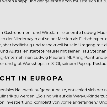
waren knapp und der gelernte Koch musste sich für 36 
en Gastronomen- und Wirtsfamilie erlernte Ludwig Maurer
sich der Niederbayer auf seiner Mission als Fleischexpe
e, aber bedächtig und respektvoll ist sein Umgang mit 
und Australien startete Maurer mit seiner Frau Stephan
ering-Unternehmen Ludwig Maurer’s MEATing Point und s
tor und gibt Workshops im STOI, seinem Pop-up-Resta
CHT IN EUROPA
 geniales Netzwerk aufgebaut hatte, entschied sich der
linarik zu werden. „So sind wir auf die Wagyu-Rinderz
lion investiert und komplett von vorne angefangen.“ Und 