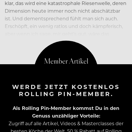
klar, das wird eine katastrophale Riesenwelle, deren
Dimension heute immer noch nicht abschätzbar
ist. Und dementsprechend fühlt man sich auch.
Erschöpft, ein wenig ratlos und doch kämpferisch,
aber wenn ich sage, mir geht’s gut, wäre das
gelogen.
WERDE JETZT KOSTENLOS
ROLLING PIN-MEMBER.
Als Rolling Pin-Member kommst Du in den
Genuss unzähliger Vorteile:
Zugriff auf alle Artikel, Videos & Masterclasses der
besten Köche der Welt, 50 % Rabatt auf Rolling