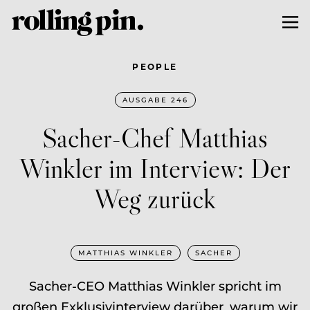
PEOPLE
AUSGABE 246
Sacher-Chef Matthias
Winkler im Interview: Der
Weg zurück
MATTHIAS WINKLER
SACHER
Sacher-CEO Matthias Winkler spricht im
großen Exklusiv­interview darüber, warum wir