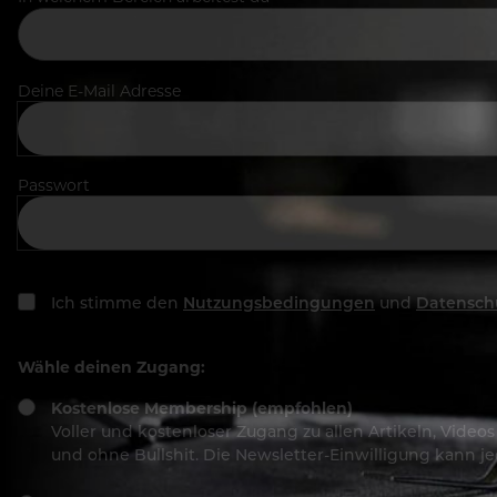
Deine E-Mail Adresse
Passwort
Ich stimme den
Nutzungsbedingungen
und
Datensch
Wähle deinen Zugang:
Kostenlose Membership (empfohlen)
Voller und kostenloser Zugang zu allen Artikeln, Vide
und ohne Bullshit. Die Newsletter-Einwilligung kann 