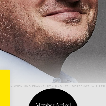
TUTS IN WIEN UND FRANKFURT – UND IST ÜBERZEUGT: WIR LEB