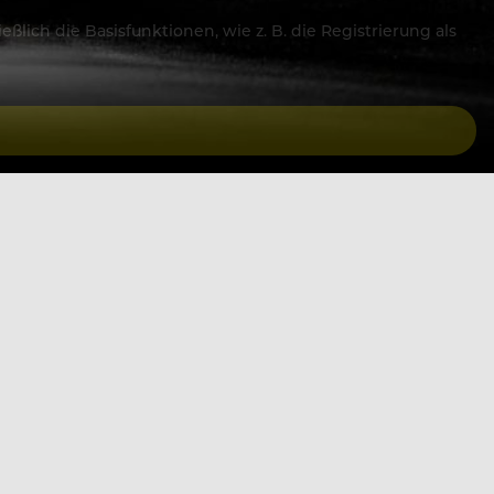
lich die Basisfunktionen, wie z. B. die Registrierung als